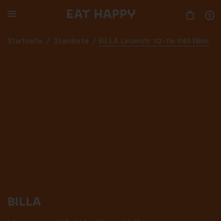
SKIP
TO
MAIN
CONTENT
Startseite
/
Standorte
/
BILLA Linzerstr. 112-116 1140 Wien
BILLA