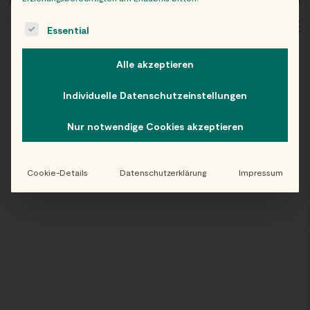
The following is a list of service groups for which consent c
WIEN
OB
Essential
Alle akzeptieren
Individuelle Datenschutzeinstellungen
Folge uns auf Instagram!
Nur notwendige Cookies akzeptieren
@EATHAPPY
Cookie-Details
Datenschutzerklärung
Impressum