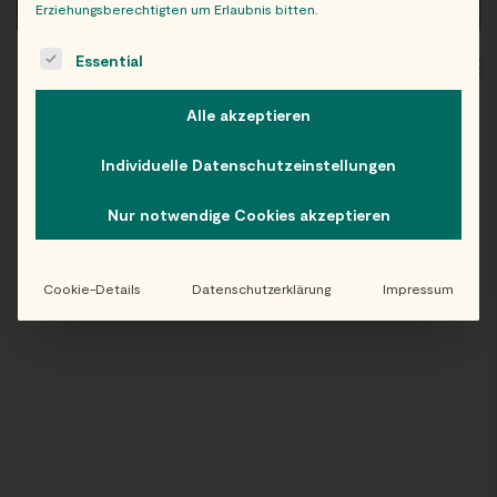
Erziehungsberechtigten um Erlaubnis bitten.
The following is a list of service groups for which consent c
Essential
WIEN
OB
Alle akzeptieren
Individuelle Datenschutzeinstellungen
Folge uns auf Instagram!
Nur notwendige Cookies akzeptieren
@EATHAPPY
Cookie-Details
Datenschutzerklärung
Impressum