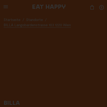
SKIP
TO
MAIN
CONTENT
Startseite
/
Standorte
/
BILLA Langobardenstrasse 103 1220 Wien
BILLA