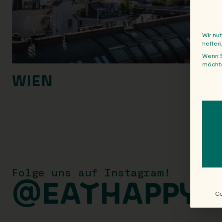
Wir nu
helfen
Wenn S
möchte
WIEN
The f
Folge uns auf Instagram!
@EATHAPPY
Co