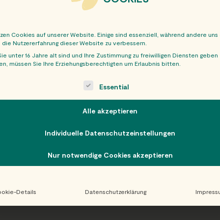
tzen Cookies auf unserer Website. Einige sind essenziell, während andere uns
, die Nutzererfahrung dieser Website zu verbessern.
ie unter 16 Jahre alt sind und Ihre Zustimmung zu freiwilligen Diensten geben
n, müssen Sie Ihre Erziehungsberechtigten um Erlaubnis bitten.
OBER
ollowing is a list of service groups for which consent can be giv
Essential
Alle akzeptieren
Individuelle Datenschutzeinstellungen
Nur notwendige Cookies akzeptieren
okie-Details
Datenschutzerklärung
Impress