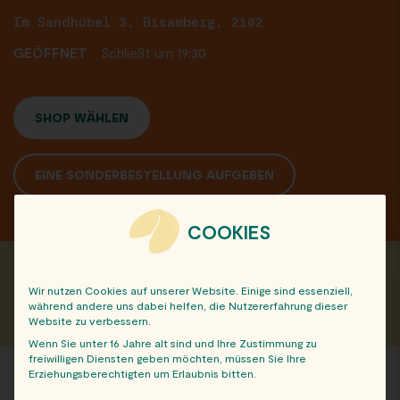
Im Sandhübel 3, Bisamberg, 2102
GEÖFFNET
Schließt um 19:30
SHOP WÄHLEN
EINE SONDERBESTELLUNG AUFGEBEN
COOKIES
Teile diesen Beitrag mit deinen Freunden:
Wir nutzen Cookies auf unserer Website. Einige sind essenziell,
während andere uns dabei helfen, die Nutzererfahrung dieser
Website zu verbessern.
Wenn Sie unter 16 Jahre alt sind und Ihre Zustimmung zu
freiwilligen Diensten geben möchten, müssen Sie Ihre
Erziehungsberechtigten um Erlaubnis bitten.