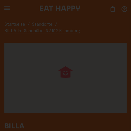
SKIP
TO
MAIN
CONTENT
Startseite
/
Standorte
/
BILLA Im Sandhübel 3 2102 Bisamberg
BILLA