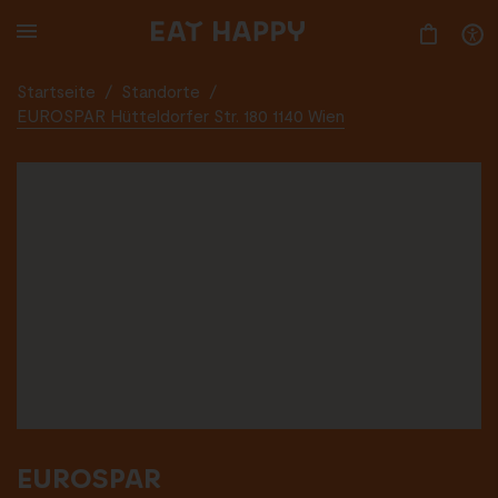
SKIP
TO
MAIN
CONTENT
Startseite
/
Standorte
/
EUROSPAR Hütteldorfer Str. 180 1140 Wien
EUROSPAR