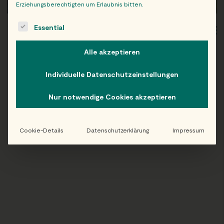
Erziehungsberechtigten um Erlaubnis bitten.
The following is a list of service groups for which consent c
Essential
WIEN
OB
Alle akzeptieren
Individuelle Datenschutzeinstellungen
Folge uns auf Instagram!
Nur notwendige Cookies akzeptieren
@EATHAPPY
Cookie-Details
Datenschutzerklärung
Impressum