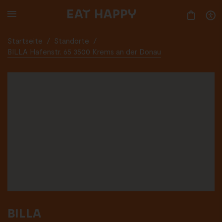
SKIP
TO
MAIN
CONTENT
Startseite
/
Standorte
/
BILLA Hafenstr. 65 3500 Krems an der Donau
BILLA