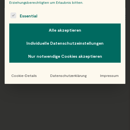
Erziehungsberechtigten um Erlaubnis bitten.
The following is a list of service groups for which consent c
Essential
WIEN
OB
Alle akzeptieren
Individuelle Datenschutzeinstellungen
Folge uns auf Instagram!
Nur notwendige Cookies akzeptieren
@EATHAPPY
Cookie-Details
Datenschutzerklärung
Impressum