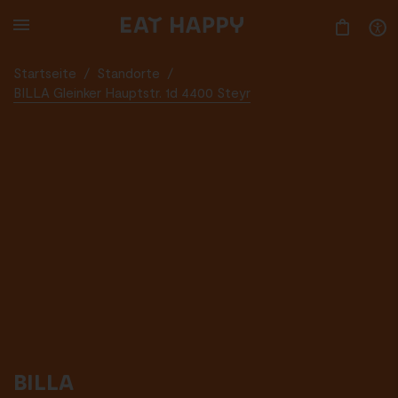
SKIP
TO
MAIN
CONTENT
Startseite
/
Standorte
/
BILLA Gleinker Hauptstr. 1d 4400 Steyr
BILLA