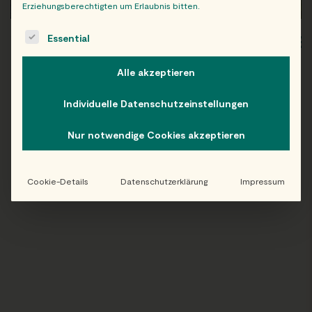
Erziehungsberechtigten um Erlaubnis bitten.
The following is a list of service groups for which consent c
Essential
WIEN
OB
Alle akzeptieren
Individuelle Datenschutzeinstellungen
Folge uns auf Instagram!
Nur notwendige Cookies akzeptieren
@EATHAPPY
Cookie-Details
Datenschutzerklärung
Impressum