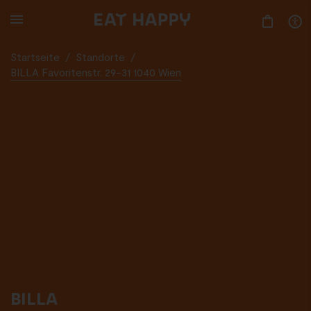
SKIP
TO
MAIN
CONTENT
Startseite
/
Standorte
/
BILLA Favoritenstr. 29-31 1040 Wien
BILLA