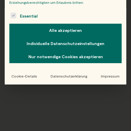
Erziehungsberechtigten um Erlaubnis bitten.
The following is a list of service groups for which consent c
Essential
WIEN
OB
Alle akzeptieren
Individuelle Datenschutzeinstellungen
Folge uns auf Instagram!
Nur notwendige Cookies akzeptieren
@EATHAPPY
Cookie-Details
Datenschutzerklärung
Impressum