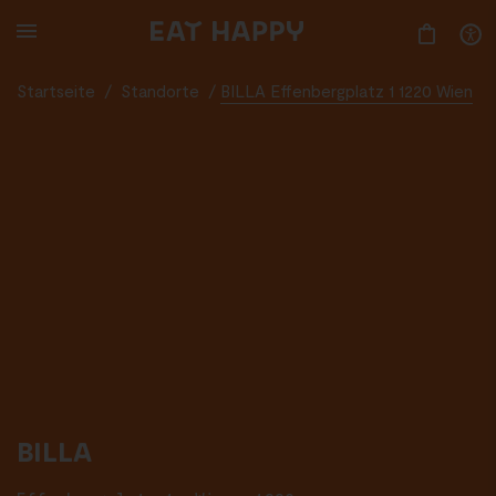
SKIP
TO
MAIN
CONTENT
Startseite
/
Standorte
/
BILLA Effenbergplatz 1 1220 Wien
BILLA