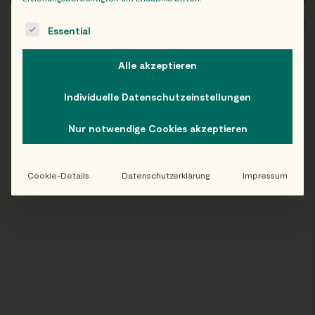
The following is a list of service groups for which consent c
WIEN
OB
Essential
Alle akzeptieren
Individuelle Datenschutzeinstellungen
Folge uns auf Instagram!
Nur notwendige Cookies akzeptieren
@EATHAPPY
Cookie-Details
Datenschutzerklärung
Impressum