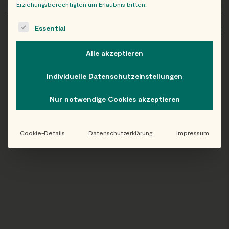
Erziehungsberechtigten um Erlaubnis bitten.
The following is a list of service groups for which consent c
Essential
WIEN
OB
Alle akzeptieren
Individuelle Datenschutzeinstellungen
Folge uns auf Instagram!
Nur notwendige Cookies akzeptieren
@EATHAPPY
Cookie-Details
Datenschutzerklärung
Impressum