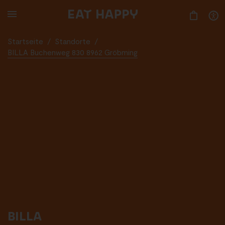
SKIP
TO
MAIN
CONTENT
Startseite
/
Standorte
/
BILLA Buchenweg 830 8962 Gröbming
BILLA