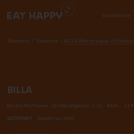
SKIP
TO
Startseite
MAIN
CONTENT
Startseite
/
Standorte
/
BILLA Billrothstrasse 22/Hardtg
BILLA
Billrothstrasse 22/Hardtgasse 1-3, Wien, 119
GEÖFFNET
Schließt um 20:00