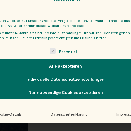
tzen Cookies auf unserer Website. Einige sind essenziell, während andere uns
, die Nutzererfahrung dieser Website zu verbessern.
ie unter 16 Jahre alt sind und Ihre Zustimmung zu freiwilligen Diensten geben
n, müssen Sie Ihre Erziehungsberechtigten um Erlaubnis bitten.
ollowing is a list of service groups for which consent can be giv
Essential
Alle akzeptieren
Individuelle Datenschutzeinstellungen
Nur notwendige Cookies akzeptieren
okie-Details
Datenschutzerklärung
Impress