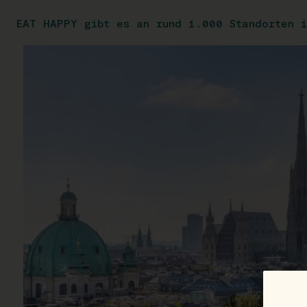
EAT HAPPY gibt es an rund 1.000 Standorten i