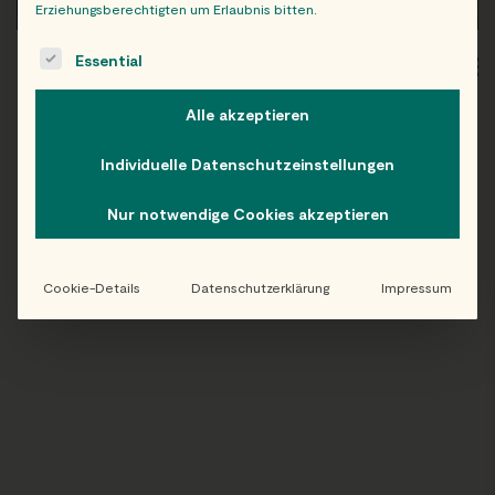
Erziehungsberechtigten um Erlaubnis bitten.
The following is a list of service groups for which consent c
Essential
WIEN
OB
Alle akzeptieren
Individuelle Datenschutzeinstellungen
Folge uns auf Instagram!
Nur notwendige Cookies akzeptieren
@EATHAPPY
Cookie-Details
Datenschutzerklärung
Impressum