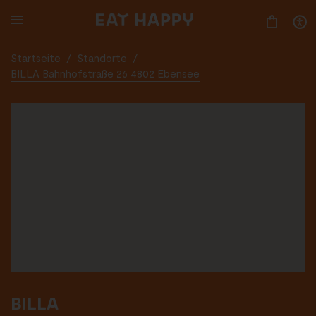
SKIP
TO
MAIN
CONTENT
Startseite
/
Standorte
/
BILLA Bahnhofstraße 26 4802 Ebensee
BILLA