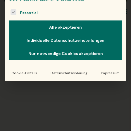
The following is a list of service groups for which consent c
WIEN
OB
Essential
Alle akzeptieren
Individuelle Datenschutzeinstellungen
Folge uns auf Instagram!
Nur notwendige Cookies akzeptieren
@EATHAPPY
Cookie-Details
Datenschutzerklärung
Impressum