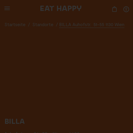
SKIP
TO
MAIN
CONTENT
Startseite
/
Standorte
/
BILLA Auhofstr. 51-55 1130 Wien
BILLA