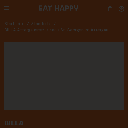
SKIP
TO
MAIN
CONTENT
Startseite
/
Standorte
/
BILLA Attergauerstr. 3 4880 St. Georgen im Attergau
BILLA