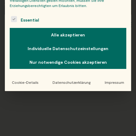
freiwilligen Diensten geben möchten, müssen Sie Ihre
Erziehungsberechtigten um Erlaubnis bitten.
The following is a list of service groups for which consent c
Essential
WIEN
OB
Alle akzeptieren
Individuelle Datenschutzeinstellungen
Nur notwendige Cookies akzeptieren
Folge uns auf Instagram!
@EATHAPPY
Cookie-Details
Datenschutzerklärung
Impressum