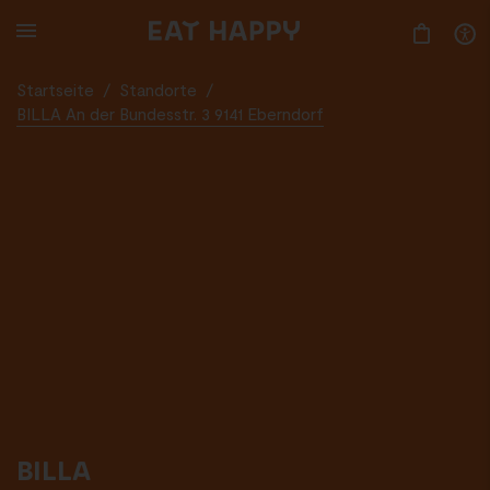
SKIP
TO
MAIN
CONTENT
Startseite
/
Standorte
/
BILLA An der Bundesstr. 3 9141 Eberndorf
BILLA