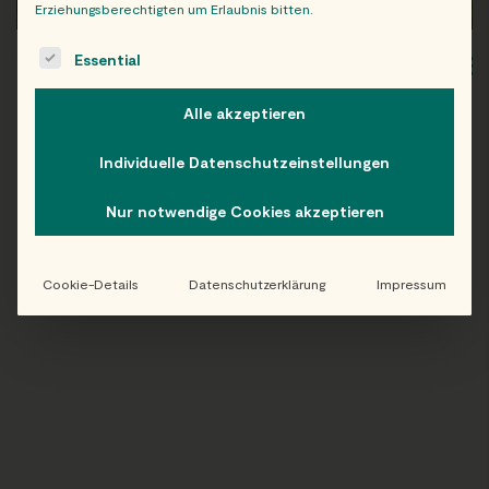
Erziehungsberechtigten um Erlaubnis bitten.
The following is a list of service groups for which consent c
Essential
WIEN
OB
Alle akzeptieren
Individuelle Datenschutzeinstellungen
Folge uns auf Instagram!
Nur notwendige Cookies akzeptieren
@EATHAPPY
Cookie-Details
Datenschutzerklärung
Impressum