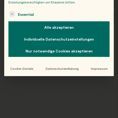
Erziehungsberechtigten um Erlaubnis bitten.
The following is a list of service groups for which consent c
Essential
WIEN
OB
Alle akzeptieren
Individuelle Datenschutzeinstellungen
Folge uns auf Instagram!
Nur notwendige Cookies akzeptieren
@EATHAPPY
Cookie-Details
Datenschutzerklärung
Impressum