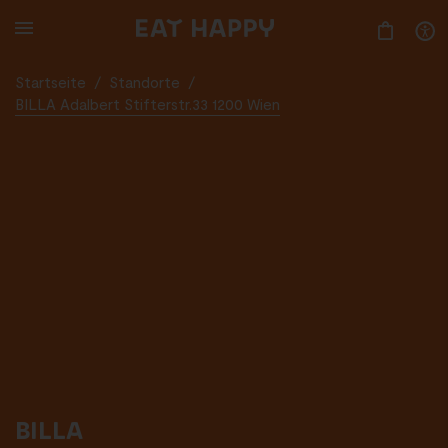
SKIP
TO
MAIN
CONTENT
Startseite
/
Standorte
/
BILLA Adalbert Stifterstr.33 1200 Wien
BILLA