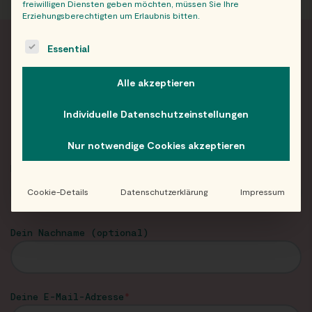
freiwilligen Diensten geben möchten, müssen Sie Ihre
Erziehungsberechtigten um Erlaubnis bitten.
The following is a list of service groups for which consent c
Essential
FRISCH INFORMIERT
Alle akzeptieren
Neuigkeiten und Angebote von Eat Happy im
Individuelle Datenschutzeinstellungen
Newsletter!
Nur notwendige Cookies akzeptieren
Dein Vorname
Cookie-Details
Datenschutzerklärung
Impressum
Dein Nachname (optional)
Deine E-Mail-Adresse