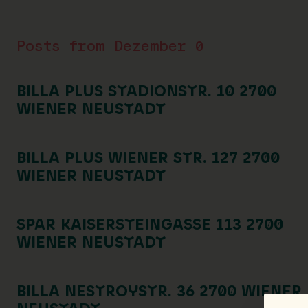
Posts from Dezember 0
BILLA PLUS STADIONSTR. 10 2700
WIENER NEUSTADT
BILLA PLUS WIENER STR. 127 2700
WIENER NEUSTADT
SPAR KAISERSTEINGASSE 113 2700
WIENER NEUSTADT
BILLA NESTROYSTR. 36 2700 WIENER