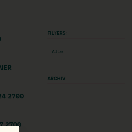
FILTERS:
0
Alle
NER
ARCHIV
24 2700
7 2700