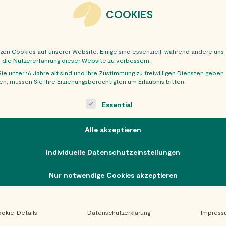
WIENER NEUSTADT
COOKIES
SPAR FISCHAUERGASSE 58B 270
WIENER NEUSTADT
tzen Cookies auf unserer Website. Einige sind essenziell, während andere uns
, die Nutzererfahrung dieser Website zu verbessern.
ie unter 16 Jahre alt sind und Ihre Zustimmung zu freiwilligen Diensten geben
n, müssen Sie Ihre Erziehungsberechtigten um Erlaubnis bitten.
ollowing is a list of service groups for which consent can be giv
1
2
»
Essential
Alle akzeptieren
Individuelle Datenschutzeinstellungen
Nur notwendige Cookies akzeptieren
okie-Details
Datenschutzerklärung
Impress