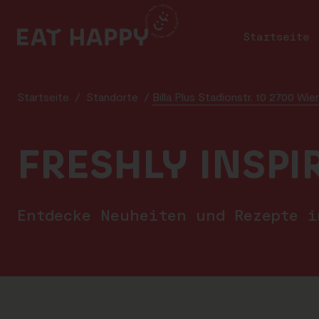
SKIP
TO
Startseite
MAIN
CONTENT
Startseite
/
Standorte
/
Billa Plus Stadionstr. 10 2700 Wi
FRESHLY INSPI
Entdecke Neuheiten und Rezepte 