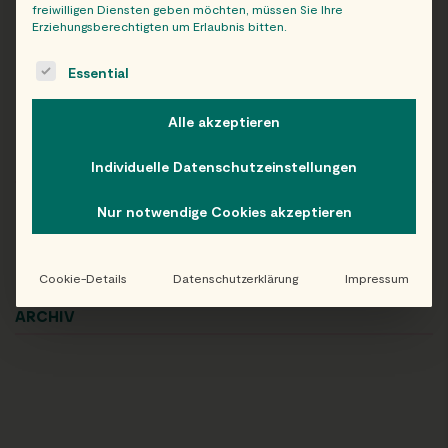
freiwilligen Diensten geben möchten, müssen Sie Ihre
Erziehungsberechtigten um Erlaubnis bitten.
1
2
»
The following is a list of service groups for which consent c
Essential
Alle akzeptieren
FILTERS:
Individuelle Datenschutzeinstellungen
Nur notwendige Cookies akzeptieren
Alle
Cookie-Details
Datenschutzerklärung
Impressum
ARCHIV