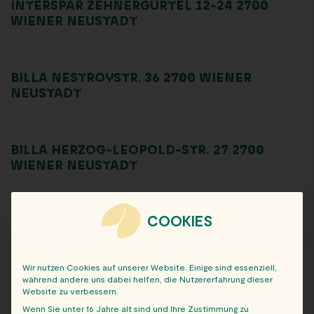
INTERSPAR ZEHNERGÜRTEL 12-24 2700
WIENER NEUSTADT
BILLA NESTROYSTR. 36 2700 WIENER
NEUSTADT
BILLA HERZOG-LEOPOLD-STR. 27 2700
WIENER NEUSTADT
COOKIES
EUROSPAR STADIONSTRASSE 11 2700 W
IENER NEUSTADT
Wir nutzen Cookies auf unserer Website. Einige sind essenziell,
während andere uns dabei helfen, die Nutzererfahrung dieser
Website zu verbessern.
SPAR FISCHAUERGASSE 58B 2700 WIENER
Wenn Sie unter 16 Jahre alt sind und Ihre Zustimmung zu
NEUSTADT