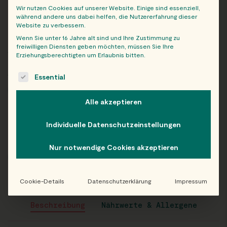
HAPPY MIX
Wir nutzen Cookies auf unserer Website. Einige sind essenziell,
während andere uns dabei helfen, die Nutzererfahrung dieser
Website zu verbessern.
2x Maki Gurke, 2x Maki Lachs, 2x Maki Thunfisch, 2x Nigiri
Wenn Sie unter 16 Jahre alt sind und Ihre Zustimmung zu
Lachs, 1x Nigiri Thunfisch, 1x Nigiri Ebi, 4x Futo Lachs
freiwilligen Diensten geben möchten, müssen Sie Ihre
Avocado, 4x California Lachs Avocado
Erziehungsberechtigten um Erlaubnis bitten.
Abholauftrag von:
The following is a list of service groups for which consent c
Essential
Wähle deinen Abholort:
Alle akzeptieren
Preis
Individuelle Datenschutzeinstellungen
incl. 10% MwSt.
Nur notwendige Cookies akzeptieren
-
+
AUSWÄHLEN
Cookie-Details
Datenschutzerklärung
Impressum
Beschreibung
Nährwerte & Allergene