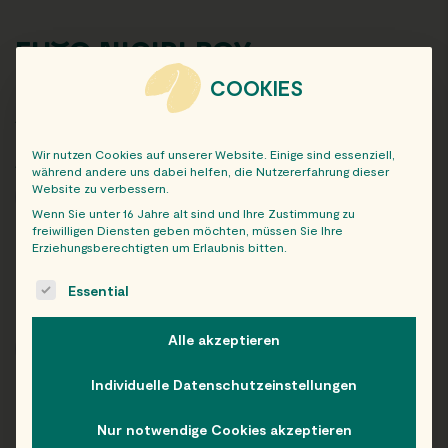
FUTO NIGIRI BOX
COOKIES
Sushi (97,9 %): 3x Nigiri mit Lachs; 8x Futomaki mit Lachs und
Avocado
Wir nutzen Cookies auf unserer Website. Einige sind essenziell,
Abholauftrag von:
während andere uns dabei helfen, die Nutzererfahrung dieser
Website zu verbessern.
Wähle deinen Abholort:
Wenn Sie unter 16 Jahre alt sind und Ihre Zustimmung zu
freiwilligen Diensten geben möchten, müssen Sie Ihre
Erziehungsberechtigten um Erlaubnis bitten.
Preis
14,49
€
The following is a list of service groups for which consent c
incl. 10% MwSt.
Essential
Alle akzeptieren
-
+
AUSWÄHLEN
Individuelle Datenschutzeinstellungen
Nur notwendige Cookies akzeptieren
Beschreibung
Nährwerte & Allergene