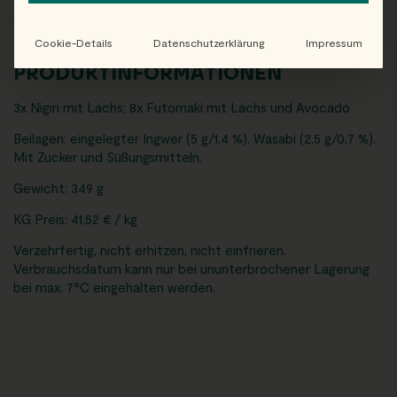
Cookie-Details
Datenschutzerklärung
Impressum
PRODUKTINFORMATIONEN
3x Nigiri mit Lachs; 8x Futomaki mit Lachs und Avocado
Beilagen: eingelegter Ingwer (5 g/1,4 %), Wasabi (2,5 g/0,7 %).
Mit Zucker und
Süßungsmitteln.
Gewicht: 349 g
KG Preis: 41,52 € / kg
Verzehrfertig, nicht erhitzen, nicht einfrieren.
Verbrauchsdatum kann nur bei ununterbrochener Lagerung
bei max. 7°C eingehalten werden.