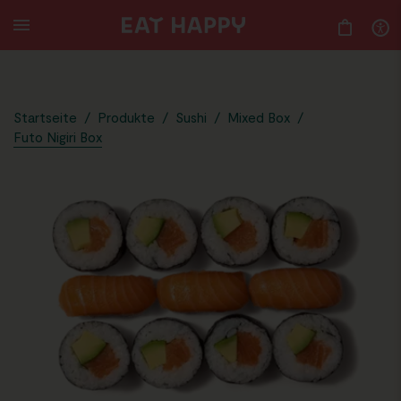
14.49
SKIP
TO
MAIN
CONTENT
Startseite
/
Produkte
/
Sushi
/
Mixed Box
/
Futo Nigiri Box