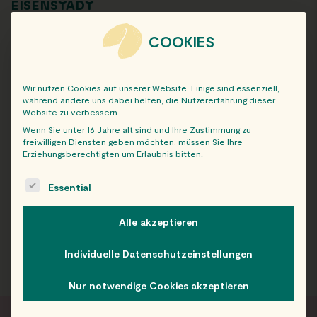
EISENSTADT
COOKIES
FILTERS:
Wir nutzen Cookies auf unserer Website. Einige sind essenziell,
während andere uns dabei helfen, die Nutzererfahrung dieser
Alle
Website zu verbessern.
Wenn Sie unter 16 Jahre alt sind und Ihre Zustimmung zu
freiwilligen Diensten geben möchten, müssen Sie Ihre
Erziehungsberechtigten um Erlaubnis bitten.
ARCHIV
The following is a list of service groups for which consent c
Essential
Alle akzeptieren
Individuelle Datenschutzeinstellungen
Nur notwendige Cookies akzeptieren