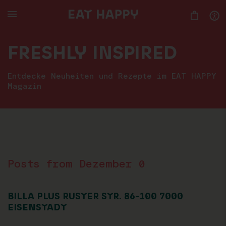
SKIP
TO
MAIN
CONTENT
FRESHLY INSPIRED
Entdecke Neuheiten und Rezepte im EAT HAPPY
Magazin
Posts from Dezember 0
BILLA PLUS RUSTER STR. 86-100 7000
EISENSTADT