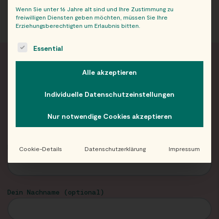
Wenn Sie unter 16 Jahre alt sind und Ihre Zustimmung zu
freiwilligen Diensten geben möchten, müssen Sie Ihre
Erziehungsberechtigten um Erlaubnis bitten.
The following is a list of service groups for which consent c
Essential
Alle akzeptieren
FRISCH INFORMIERT
Individuelle Datenschutzeinstellungen
Neuigkeiten und Angebote von Eat Happy im
Nur notwendige Cookies akzeptieren
Newsletter!
Dein Vorname
Cookie-Details
Datenschutzerklärung
Impressum
Dein Nachname (optional)