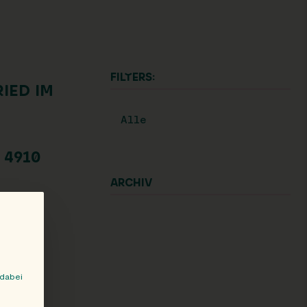
FILTERS:
IED IM
Alle
910 R
ARCHIV
 dabei