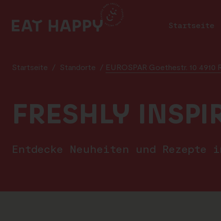
SKIP
TO
Startseite
MAIN
CONTENT
Startseite
/
Standorte
/
EUROSPAR Goethestr. 10 4910 Ri
FRESHLY INSPI
Entdecke Neuheiten und Rezepte 