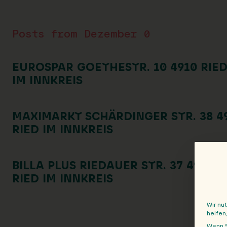
Posts from Dezember 0
EUROSPAR GOETHESTR. 10 4910 RIE
IM INNKREIS
MAXIMARKT SCHÄRDINGER STR. 38 4
RIED IM INNKREIS
BILLA PLUS RIEDAUER STR. 37 4910
RIED IM INNKREIS
Wir nu
helfen
Wenn S