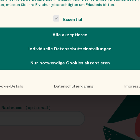
n, müssen Sie Ihre Erziehungsberechtigten um Erlaubnis bitten.
ollowing is a list of service groups for which consent can be giv
Essential
Alle akzeptieren
Individuelle Datenschutzeinstellungen
Nur notwendige Cookies akzeptieren
T
okie-Details
Datenschutzerklärung
Impress
appy im Newsletter!
 Nachname (optional)