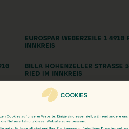
D
EUROSPAR WEBERZEILE 1 4910 R
INNKREIS
910
BILLA HOHENZELLER STRASSE 5 4
IED IM INNKREIS
COOKIES
tzen Cookies auf unserer Website. Einige sind essenziell, während andere uns
, die Nutzererfahrung dieser Website zu verbessern.
ie unter 16 Jahre alt sind und Ihre Zustimmung zu freiwilligen Diensten geben