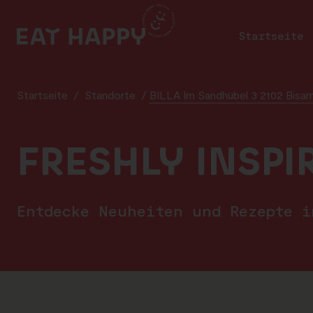
SKIP
TO
Startseite
MAIN
CONTENT
Startseite
/
Standorte
/
BILLA Im Sandhübel 3 2102 Bisa
FRESHLY INSPI
Entdecke Neuheiten und Rezepte 