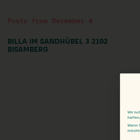
Posts from Dezember 0
BILLA IM SANDHÜBEL 3 2102
BISAMBERG
Wir nu
helfen
Wenn S
möchte