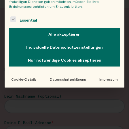
freiwilligen Diensten geben möchten, müssen Sie Ihre
Erziehungsberechtigten um Erlaubnis bitten.
The following is a list of service groups for which consent c
Essential
FRISCH INFORMIERT
Alle akzeptieren
Neuigkeiten und Angebote von Eat Happy im
Individuelle Datenschutzeinstellungen
Newsletter!
Nur notwendige Cookies akzeptieren
Dein Vorname
Cookie-Details
Datenschutzerklärung
Impressum
Dein Nachname (optional)
Deine E-Mail-Adresse