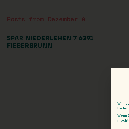
Posts from Dezember 0
SPAR NIEDERLEHEN 7 6391
FIEBERBRUNN
Wir nu
helfen
Wenn S
möchte