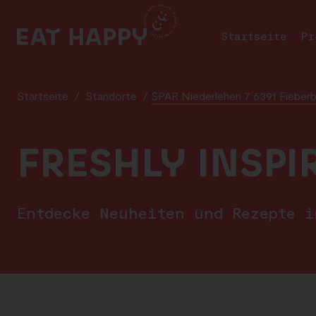
SKIP
TO
Startseite
Pr
MAIN
CONTENT
Startseite
/
Standorte
/
SPAR Niederlehen 7 6391 Fieberb
FRESHLY INSPI
Entdecke Neuheiten und Rezepte 