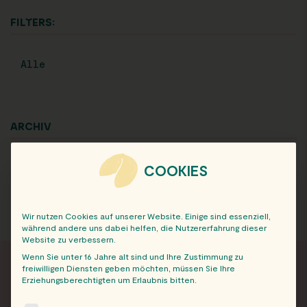
FILTERS:
Alle
ARCHIV
COOKIES
Wir nutzen Cookies auf unserer Website. Einige sind essenziell,
während andere uns dabei helfen, die Nutzererfahrung dieser
Website zu verbessern.
Wenn Sie unter 16 Jahre alt sind und Ihre Zustimmung zu
freiwilligen Diensten geben möchten, müssen Sie Ihre
Erziehungsberechtigten um Erlaubnis bitten.
FRISCH INFORMIERT
The following is a list of service groups for which consent c