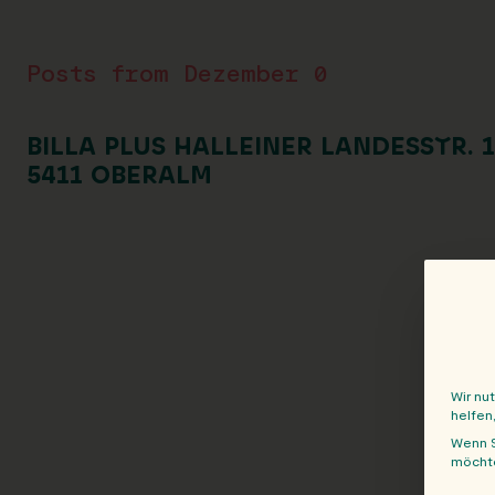
Posts from Dezember 0
BILLA PLUS HALLEINER LANDESSTR. 
5411 OBERALM
Wir nu
helfen
Wenn S
möchte