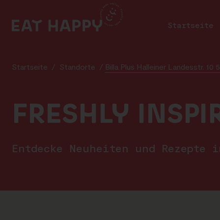
SKIP
TO
Startseite
MAIN
CONTENT
Startseite
/
Standorte
/
Billa Plus Halleiner Landesstr. 10
FRESHLY INSPI
Entdecke Neuheiten und Rezepte 