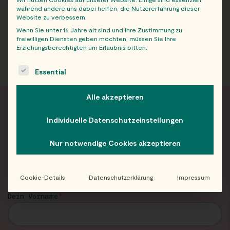
ARCHIV
während andere uns dabei helfen, die Nutzererfahrung dieser
Website zu verbessern.
Wenn Sie unter 16 Jahre alt sind und Ihre Zustimmung zu
freiwilligen Diensten geben möchten, müssen Sie Ihre
Erziehungsberechtigten um Erlaubnis bitten.
The following is a list of service groups for which consent c
Essential
Alle akzeptieren
Individuelle Datenschutzeinstellungen
FRISCH INFORMIERT
Nur notwendige Cookies akzeptieren
Neuigkeiten und Angebote von Eat Happy im
Newsletter!
Cookie-Details
Datenschutzerklärung
Impressum
Dein Vorname