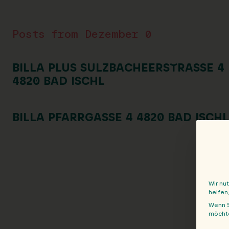
Posts from Dezember 0
BILLA PLUS SULZBACHEERSTRASSE 4 4
820 BAD ISCHL
BILLA PFARRGASSE 4 4820 BAD ISCHL
Wir nu
helfen
Wenn S
möchte