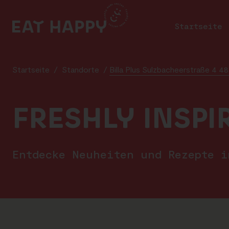
SKIP
TO
Startseite
MAIN
CONTENT
Startseite
/
Standorte
/
Billa Plus Sulzbacheerstraße 4 48
FRESHLY INSPI
Entdecke Neuheiten und Rezepte 