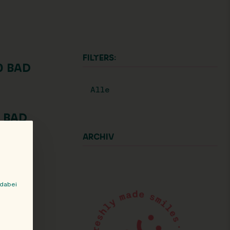
FILTERS:
0 BAD
Alle
0 BAD
ARCHIV
 dabei