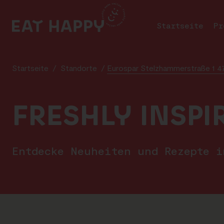
SKIP
TO
Startseite
Pr
MAIN
CONTENT
Startseite
/
Standorte
/
Eurospar Stelzhammerstraße 1 4
FRESHLY INSPI
Entdecke Neuheiten und Rezepte 