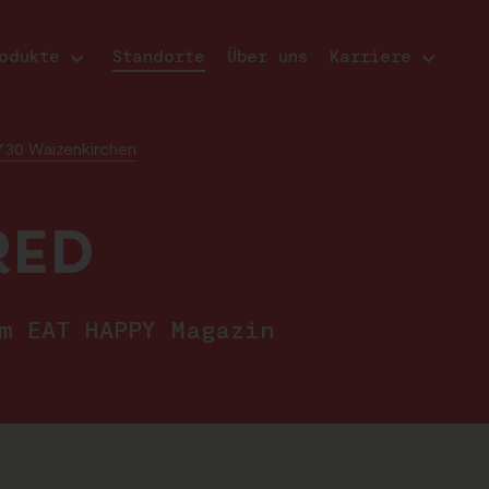
odukte
Standorte
Über uns
Karriere
730 Waizenkirchen
RED
im EAT HAPPY Magazin