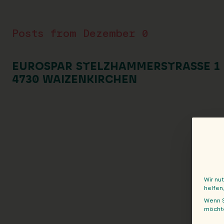
Posts from Dezember 0
EUROSPAR STELZHAMMERSTRASSE 1 4
730 WAIZENKIRCHEN
Wir nu
helfen
Wenn S
möchte