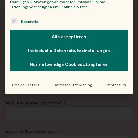
freiwilligen Diensten geben möchten, müssen Sie Ihre
Erziehungsberechtigten um Erlaubnis bitten.
The following is a list of service groups for which consent c
Essential
FRISCH INFORMIERT
Alle akzeptieren
Neuigkeiten und Angebote von Eat Happy im
Individuelle Datenschutzeinstellungen
Newsletter!
Nur notwendige Cookies akzeptieren
Dein Vorname
Cookie-Details
Datenschutzerklärung
Impressum
Dein Nachname (optional)
Deine E-Mail-Adresse