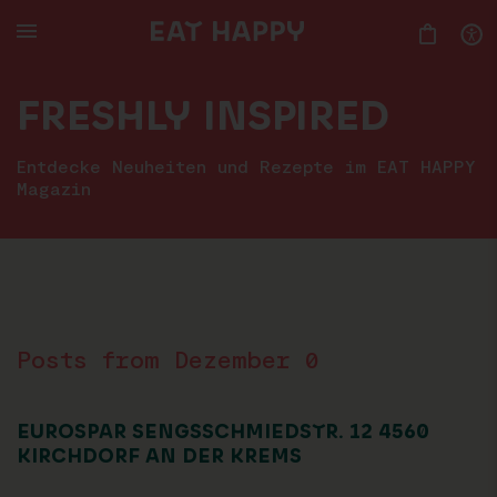
SKIP
TO
MAIN
CONTENT
FRESHLY INSPIRED
Entdecke Neuheiten und Rezepte im EAT HAPPY
Magazin
Posts from Dezember 0
EUROSPAR SENGSSCHMIEDSTR. 12 4560
KIRCHDORF AN DER KREMS