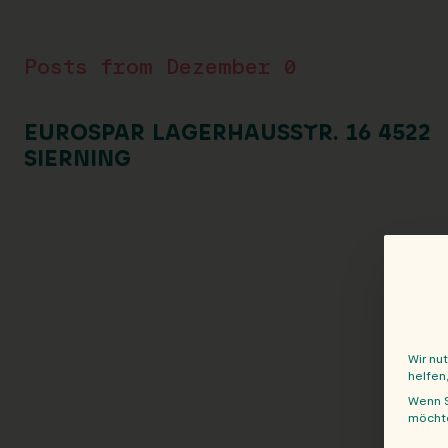
Posts from Dezember 0
EUROSPAR LAGERHAUSSTR. 16 4522
SIERNING
Wir nu
helfen
Wenn S
möchte