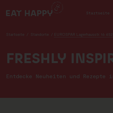
SKIP
TO
Startseite
MAIN
CONTENT
Startseite
/
Standorte
/
EUROSPAR Lagerhausstr. 16 4522
FRESHLY INSPI
Entdecke Neuheiten und Rezepte 