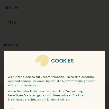
FILTERS:
Alle
ARCHIV
COOKIES
Wir nutzen Cookies auf unserer Website. Einige sind essenziell,
während andere uns dabei helfen, die Nutzererfahrung dieser
Website zu verbessern.
Wenn Sie unter 16 Jahre alt sind und Ihre Zustimmung zu
freiwilligen Diensten geben möchten, müssen Sie Ihre
Erziehungsberechtigten um Erlaubnis bitten.
FRISCH INFORMIERT
The following is a list of service groups for which consent c