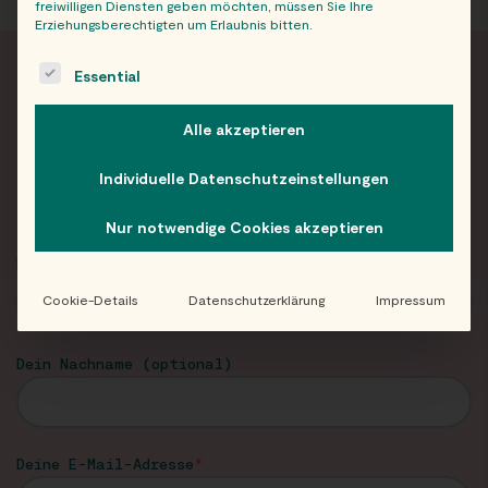
freiwilligen Diensten geben möchten, müssen Sie Ihre
Erziehungsberechtigten um Erlaubnis bitten.
The following is a list of service groups for which consent c
Essential
FRISCH INFORMIERT
Alle akzeptieren
Neuigkeiten und Angebote von Eat Happy im
Individuelle Datenschutzeinstellungen
Newsletter!
Nur notwendige Cookies akzeptieren
Dein Vorname
Cookie-Details
Datenschutzerklärung
Impressum
Dein Nachname (optional)
Deine E-Mail-Adresse