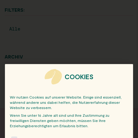
FILTERS:
Alle
ARCHIV
COOKIES
Wir nutzen Cookies auf unserer Website. Einige sind essenziell,
während andere uns dabei helfen, die Nutzererfahrung dieser
Website zu verbessern.
Wenn Sie unter 16 Jahre alt sind und Ihre Zustimmung zu
freiwilligen Diensten geben möchten, müssen Sie Ihre
Erziehungsberechtigten um Erlaubnis bitten.
FRISCH INFORMIERT
The following is a list of service groups for which consent c