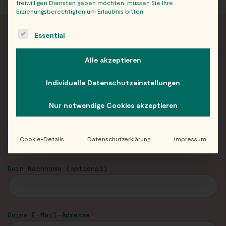
freiwilligen Diensten geben möchten, müssen Sie Ihre
Erziehungsberechtigten um Erlaubnis bitten.
The following is a list of service groups for which consent c
Essential
FRISCH INFORMIERT
Alle akzeptieren
Neuigkeiten und Angebote von Eat Happy im
Individuelle Datenschutzeinstellungen
Newsletter!
Nur notwendige Cookies akzeptieren
Dein Vorname
Cookie-Details
Datenschutzerklärung
Impressum
Dein Nachname (optional)
Deine E-Mail-Adresse