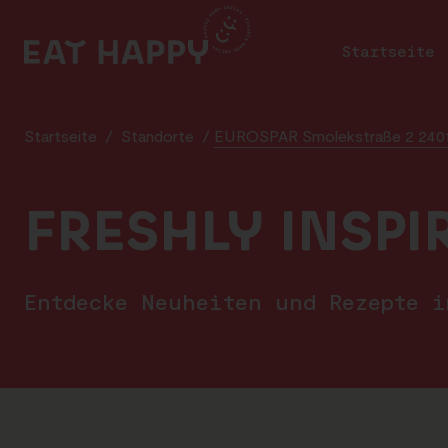
SKIP
TO
Startseite
MAIN
CONTENT
Startseite
/
Standorte
/
EUROSPAR Smolekstraße 2 2401
FRESHLY INSPI
Entdecke Neuheiten und Rezepte 