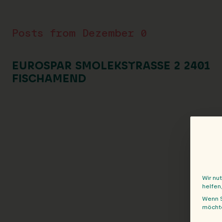
Posts from Dezember 0
EUROSPAR SMOLEKSTRASSE 2 2401 F
ISCHAMEND
Wir nu
helfen
Wenn S
möchte