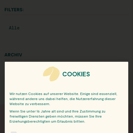
FILTERS:
Alle
ARCHIV
COOKIES
Wir nutzen Cookies auf unserer Website. Einige sind essenziell,
während andere uns dabei helfen, die Nutzererfahrung dieser
Website zu verbessern.
Wenn Sie unter 16 Jahre alt sind und Ihre Zustimmung zu
freiwilligen Diensten geben möchten, müssen Sie Ihre
Erziehungsberechtigten um Erlaubnis bitten.
FRISCH INFORMIERT
The following is a list of service groups for which consent c