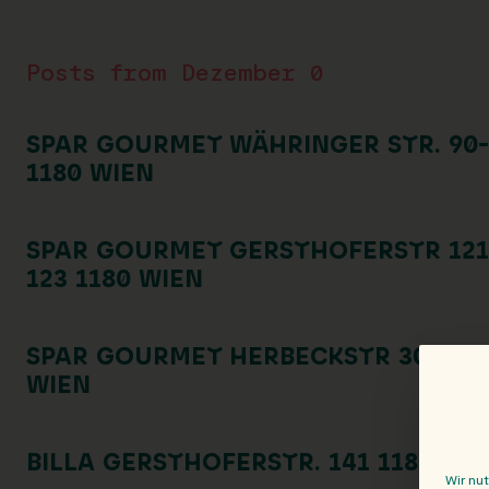
Posts from Dezember 0
SPAR GOURMET WÄHRINGER STR. 90-
1180 WIEN
SPAR GOURMET GERSTHOFERSTR 121
123 1180 WIEN
SPAR GOURMET HERBECKSTR 30 118
WIEN
BILLA GERSTHOFERSTR. 141 1180 WI
Wir nu