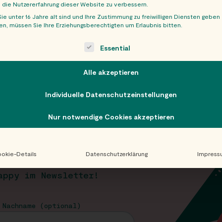
, die Nutzererfahrung dieser Website zu verbessern.
ie unter 16 Jahre alt sind und Ihre Zustimmung zu freiwilligen Diensten geben
n, müssen Sie Ihre Erziehungsberechtigten um Erlaubnis bitten.
ollowing is a list of service groups for which consent can be giv
Essential
Alle akzeptieren
Individuelle Datenschutzeinstellungen
Nur notwendige Cookies akzeptieren
T
okie-Details
Datenschutzerklärung
Impress
appy im Newsletter!
 Nachname (optional)