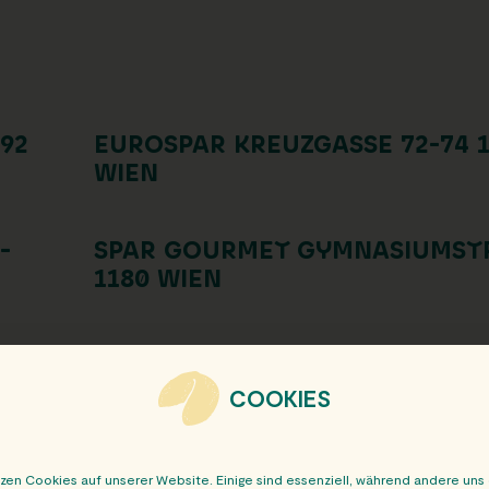
92
EUROSPAR KREUZGASSE 72-74 1
WIEN
-
SPAR GOURMET GYMNASIUMSTR
1180 WIEN
0
BILLA GENTZGASSE 9 1180 WIEN
COOKIES
EN
tzen Cookies auf unserer Website. Einige sind essenziell, während andere uns