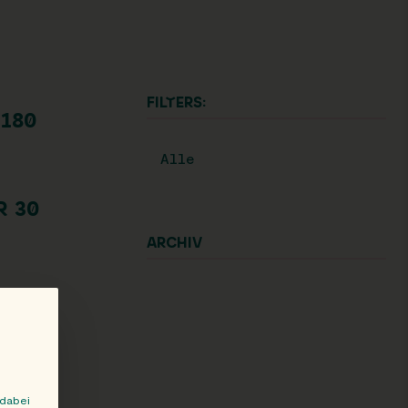
FILTERS:
180
Alle
 30
ARCHIV
 dabei