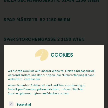
BILLA SECHSHAUSERSTR. 52-54 1150 WIEN
SPAR MÄRZSTR. 52 1150 WIEN
SPAR STORCHENGASSE 2 1150 WIEN
COOKIES
EUROSPAR HÜTTELDORFERSTRASSE 81B 1
150 WIEN
Wir nutzen Cookies auf unserer Website. Einige sind essenziell,
während andere uns dabei helfen, die Nutzererfahrung dieser
Website zu verbessern.
1
2
»
Wenn Sie unter 16 Jahre alt sind und Ihre Zustimmung zu
freiwilligen Diensten geben möchten, müssen Sie Ihre
Erziehungsberechtigten um Erlaubnis bitten.
The following is a list of service groups for which consent c
Essential
FILTERS: