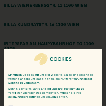
BILLA WIENERBERGSTR. 11 1100 WIEN
BILLA KUNDRATSTR. 16 1100 WIEN
INTERSPAR AM HAUPTBAHNHOF EG 1100
WIEN
COOKIES
BILLA PLUS WIEDNERGÜRTEL 13 EG 1100
WIEN
Wir nutzen Cookies auf unserer Website. Einige sind essenziell,
während andere uns dabei helfen, die Nutzererfahrung dieser
Website zu verbessern.
Wenn Sie unter 16 Jahre alt sind und Ihre Zustimmung zu
1
2
»
freiwilligen Diensten geben möchten, müssen Sie Ihre
Erziehungsberechtigten um Erlaubnis bitten.
The following is a list of service groups for which consent c