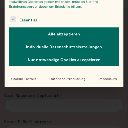
freiwilligen Diensten geben möchten, müssen Sie Ihre
Erziehungsberechtigten um Erlaubnis bitten.
The following is a list of service groups for which consent c
Essential
FRISCH INFORMIERT
Alle akzeptieren
Neuigkeiten und Angebote von Eat Happy im
Individuelle Datenschutzeinstellungen
Newsletter!
Nur notwendige Cookies akzeptieren
Dein Vorname
Cookie-Details
Datenschutzerklärung
Impressum
Dein Nachname (optional)
Deine E-Mail-Adresse