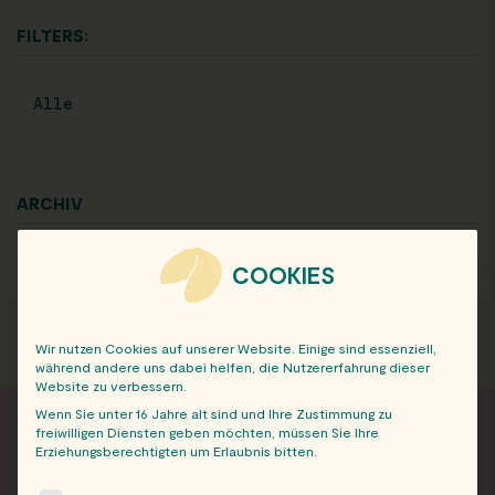
FILTERS:
Alle
ARCHIV
COOKIES
Wir nutzen Cookies auf unserer Website. Einige sind essenziell,
während andere uns dabei helfen, die Nutzererfahrung dieser
Website zu verbessern.
Wenn Sie unter 16 Jahre alt sind und Ihre Zustimmung zu
freiwilligen Diensten geben möchten, müssen Sie Ihre
Erziehungsberechtigten um Erlaubnis bitten.
FRISCH INFORMIERT
The following is a list of service groups for which consent c