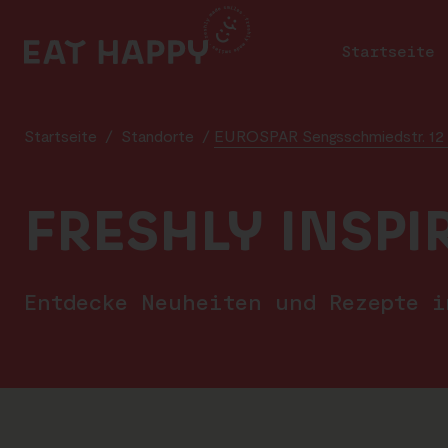
SKIP
TO
Startseite
MAIN
CONTENT
Startseite
/
Standorte
/
EUROSPAR Sengsschmiedstr. 12 
FRESHLY INSPI
Entdecke Neuheiten und Rezepte 