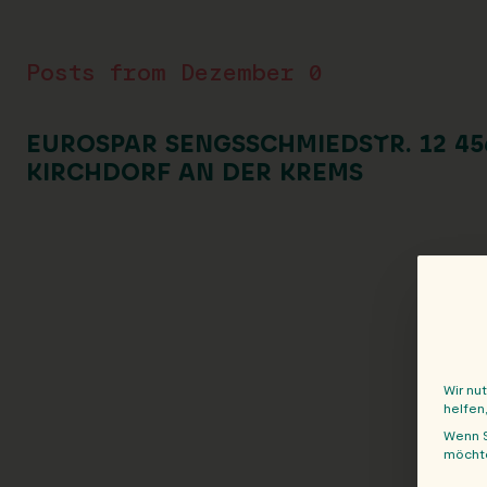
Posts from Dezember 0
EUROSPAR SENGSSCHMIEDSTR. 12 45
KIRCHDORF AN DER KREMS
Wir nu
helfen
Wenn S
möchte