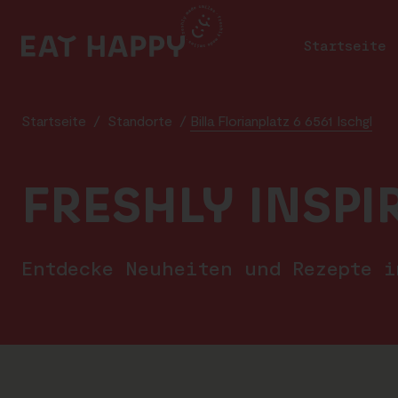
SKIP
TO
Startseite
MAIN
CONTENT
Startseite
/
Standorte
/
Billa Florianplatz 6 6561 Ischgl
FRESHLY INSPI
Entdecke Neuheiten und Rezepte 