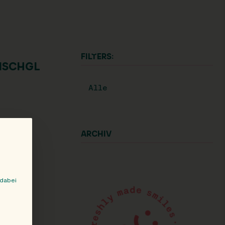
FILTERS:
 ISCHGL
Alle
ARCHIV
 dabei