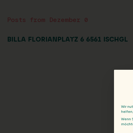
Posts from Dezember 0
BILLA FLORIANPLATZ 6 6561 ISCHGL
Wir nu
helfen
Wenn S
möchte