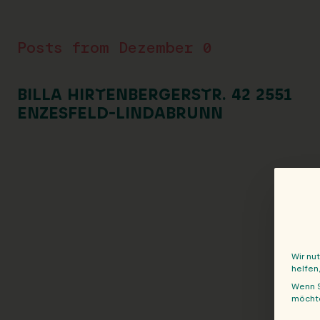
Posts from Dezember 0
BILLA HIRTENBERGERSTR. 42 2551
ENZESFELD-LINDABRUNN
Wir nu
helfen
Wenn S
möchte