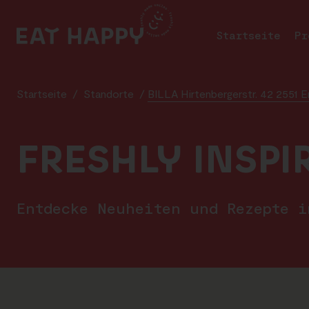
SKIP
TO
Startseite
Pr
MAIN
CONTENT
Startseite
/
Standorte
/
BILLA Hirtenbergerstr. 42 2551 
FRESHLY INSPI
Entdecke Neuheiten und Rezepte 