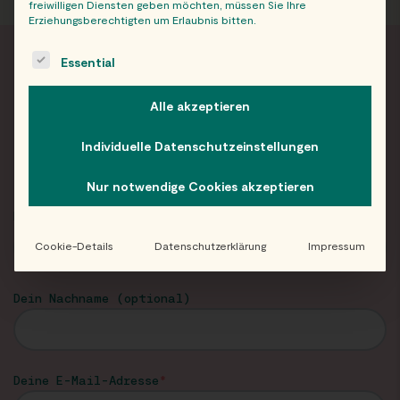
freiwilligen Diensten geben möchten, müssen Sie Ihre
Erziehungsberechtigten um Erlaubnis bitten.
The following is a list of service groups for which consent c
Essential
FRISCH INFORMIERT
Alle akzeptieren
Neuigkeiten und Angebote von Eat Happy im
Individuelle Datenschutzeinstellungen
Newsletter!
Nur notwendige Cookies akzeptieren
Dein Vorname
Cookie-Details
Datenschutzerklärung
Impressum
Dein Nachname (optional)
Deine E-Mail-Adresse