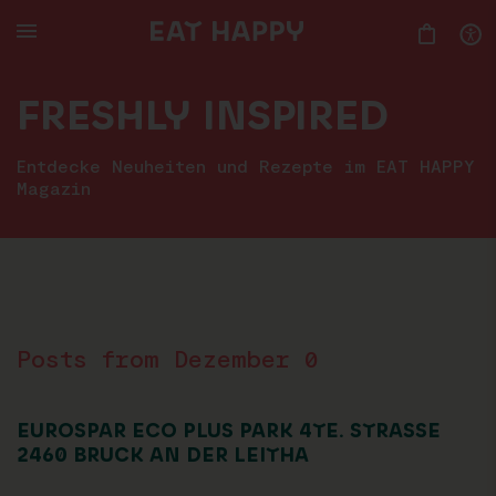
SKIP
TO
MAIN
CONTENT
FRESHLY INSPIRED
Entdecke Neuheiten und Rezepte im EAT HAPPY
Magazin
Posts from Dezember 0
EUROSPAR ECO PLUS PARK 4TE. STRASSE
2460 BRUCK AN DER LEITHA