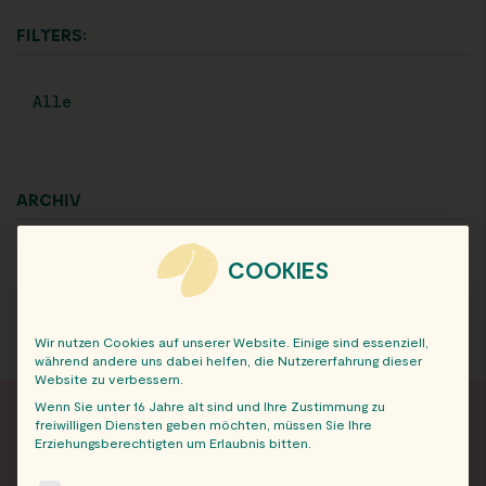
FILTERS:
Alle
ARCHIV
COOKIES
Wir nutzen Cookies auf unserer Website. Einige sind essenziell,
während andere uns dabei helfen, die Nutzererfahrung dieser
Website zu verbessern.
Wenn Sie unter 16 Jahre alt sind und Ihre Zustimmung zu
freiwilligen Diensten geben möchten, müssen Sie Ihre
Erziehungsberechtigten um Erlaubnis bitten.
FRISCH INFORMIERT
The following is a list of service groups for which consent c